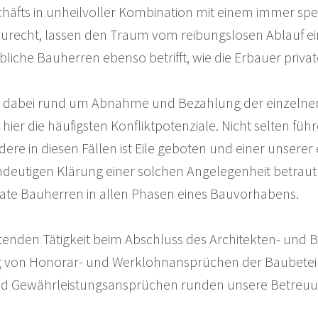
fts in unheilvoller Kombination mit einem immer spezi
aurecht, lassen den Traum vom reibungslosen Ablauf e
iche Bauherren ebenso betrifft, wie die Erbauer privat
ich dabei rund um Abnahme und Bezahlung der einzelne
ier die häufigsten Konfliktpotenziale. Nicht selten f
re in diesen Fällen ist Eile geboten und einer unsere
 eindeutigen Klärung einer solchen Angelegenheit betrau
ate Bauherren in allen Phasen eines Bauvorhabens.
enden Tätigkeit beim Abschluss des Architekten- und B
 von Honorar- und Werklohnansprüchen der Baubeteilig
nd Gewährleistungsansprüchen runden unsere Betreuu