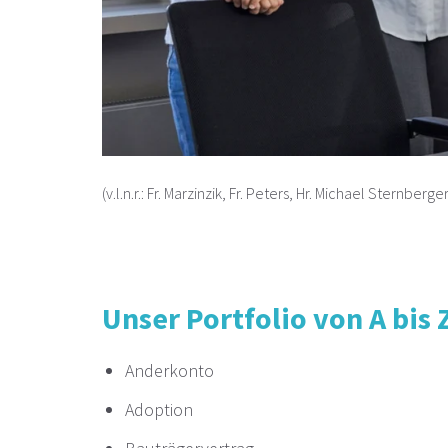
(v.l.n.r.: Fr. Marzinzik, Fr. Peters, Hr. Michael Sternber
Unser Portfolio von A bis 
Anderkonto
Adoption