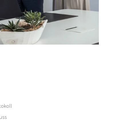
okoll
uss